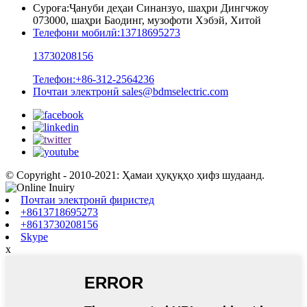
Суроға:
Ҷануби деҳаи Синанзуо, шаҳри Дингчжоу
073000, шаҳри Баодинг, музофоти Хэбэй, Хитой
Телефони мобилӣ:
13718695273
13730208156
Телефон:
+86-312-2564236
Почтаи электронӣ
sales@bdmselectric.com
© Copyright - 2010-2021: Ҳамаи ҳуқуқҳо ҳифз шудаанд.
Почтаи электронӣ фиристед
+8613718695273
+8613730208156
Skype
x