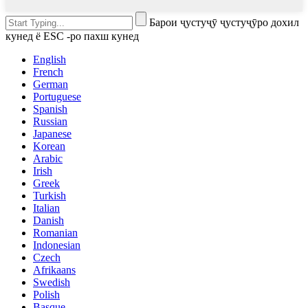
Барои ҷустуҷӯ ҷустуҷӯро дохил
кунед ё ESC -ро пахш кунед
English
French
German
Portuguese
Spanish
Russian
Japanese
Korean
Arabic
Irish
Greek
Turkish
Italian
Danish
Romanian
Indonesian
Czech
Afrikaans
Swedish
Polish
Basque