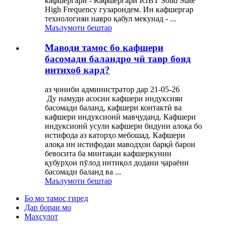
кафшергарӣ - Кафшергари IGBT Solid State
High Frequency гузарондем. Ин кафшергар
технологияи навро қабул мекунад - ...
Маълумоти бештар
Маводи тамос бо кафшери
басомади баландро чӣ тавр бояд
интихоб кард?
аз ҷониби администратор дар 21-05-26
Ду намуди асосии кафшери индуксияи
басомади баланд, кафшери контактӣ ва
кафшери индуксионӣ мавҷуданд. Кафшери
индуксионӣ усули кафшери бидуни алоқа бо
истифода аз каторҳо мебошад. Кафшери
алоқа ин истифодаи маводҳои барқӣ барои
бевосита ба минтақаи кафшеркунии
қубурҳои пӯлод интиқол додани ҷараёни
басомади баланд ва ...
Маълумоти бештар
Бо мо тамос гиред
Дар бораи мо
Маҳсулот