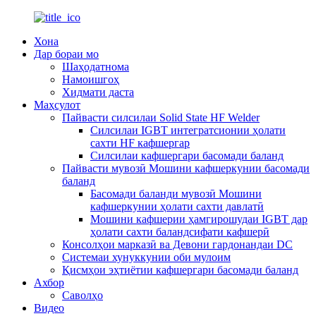
Хона
Дар бораи мо
Шаҳодатнома
Намоишгоҳ
Хидмати даста
Маҳсулот
Пайвасти силсилаи Solid State HF Welder
Силсилаи IGBT интегратсионии ҳолати
сахти HF кафшергар
Силсилаи кафшергари басомади баланд
Пайвасти мувозӣ Мошини кафшеркунии басомади
баланд
Басомади баланди мувозӣ Мошини
кафшеркунии ҳолати сахти давлатӣ
Мошини кафшерии ҳамгирошудаи IGBT дар
ҳолати сахти баландсифати кафшерӣ
Консолҳои марказӣ ва Девони гардонандаи DC
Системаи хунуккунии оби мулоим
Қисмҳои эҳтиётии кафшергари басомади баланд
Ахбор
Саволҳо
Видео