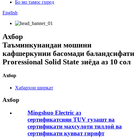
Бо мо тамос гиред
English
Ахбор
Таъминкунандаи мошини
кафшеркунии басомади баландсифати
Proressional Solid State зиёда аз 10 сол
Ахбор
Хабарҳои ширкат
Ахбор
Mingshuo Electric аз
сертификатсияи TUV гузашт ва
сертификати маҳсулоти тиллоӣ ва
сертификати қувват гирифт