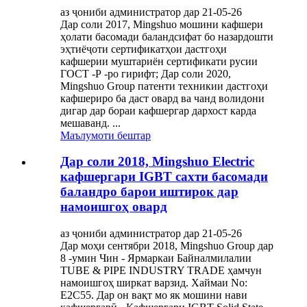
аз ҷониби администратор дар 21-05-26
Дар соли 2017, Mingshuo мошини кафшери
ҳолати басомади баландсифат бо назардошти
эҳтиёҷоти сертификатҳои дастгоҳи
кафшерии муштариён сертификати русии
ГОСТ -Р -ро гирифт; Дар соли 2020,
Mingshuo Group патенти техникии дастгоҳи
кафшериро ба даст овард ва чанд волидони
дигар дар бораи кафшергар дархост карда
мешаванд. ...
Маълумоти бештар
Дар соли 2018, Mingshuo Electric
кафшергари IGBT сахти басомади
баландро барои иштирок дар
намоишгоҳ овард
аз ҷониби администратор дар 21-05-26
Дар моҳи сентябри 2018, Mingshuo Group дар
8 -умин Чин - Ярмаркаи Байналмилалии
TUBE & PIPE INDUSTRY TRADE ҳамчун
намоишгоҳ ширкат варзид. Хаймаи No:
E2C55. Дар он вақт мо як мошини нави